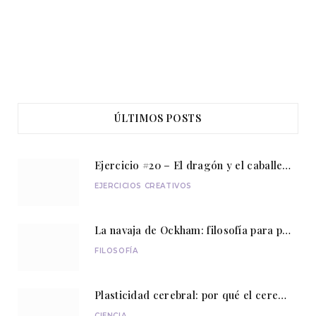
ÚLTIMOS POSTS
Ejercicio #20 – El dragón y el caballero
EJERCICIOS CREATIVOS
La navaja de Ockham: filosofía para pensar con sencillez
FILOSOFÍA
Plasticidad cerebral: por qué el cerebro nunca deja de aprender
CIENCIA