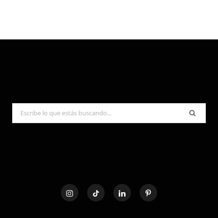
Search
for: