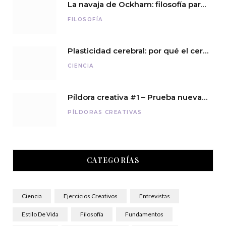
La navaja de Ockham: filosofía para pensar con sencillez
FILOSOFÍA
Plasticidad cerebral: por qué el cerebro nunca deja de aprender
CIENCIA
Píldora creativa #1 – Prueba nuevas experiencias
PÍLDORAS CREATIVAS
CATEGORÍAS
Ciencia
Ejercicios Creativos
Entrevistas
Estilo De Vida
Filosofía
Fundamentos