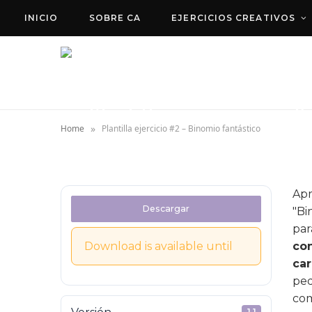
INICIO
SOBRE CA
EJERCICIOS CREATIVOS
Plantilla ejercicio #2 – 
»
Home
Plantilla ejercicio #2 – Binomio fantástico
Apr
Descargar
"Bi
par
Download is available until
con
car
peq
com
1.1