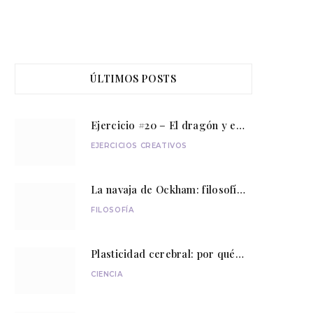
ÚLTIMOS POSTS
Ejercicio #20 – El dragón y el caballero
EJERCICIOS CREATIVOS
La navaja de Ockham: filosofía para pensar con sencillez
FILOSOFÍA
Plasticidad cerebral: por qué el cerebro nunca deja de aprender
CIENCIA