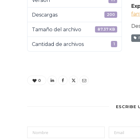
Versión
Exp
fan
Descargas
200
Des
Tamaño del archivo
87.37 KB
F
Cantidad de archivos
1
0
ESCRIBE