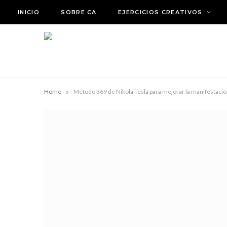
INICIO
SOBRE CA
EJERCICIOS CREATIVOS
»
Home
Método 369 de Nikola Tesla para mejorar la manifestaci