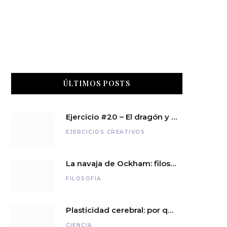
ÚLTIMOS POSTS
Ejercicio #20 – El dragón y el caballero
EJERCICIOS CREATIVOS
La navaja de Ockham: filosofía para pensar con sencillez
FILOSOFÍA
Plasticidad cerebral: por qué el cerebro nunca deja de aprender
CIENCIA