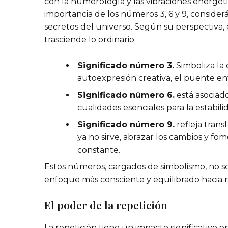
con la numerología y las vibraciones energétic
importancia de los números 3, 6 y 9, consid
secretos del universo. Según su perspectiva,
trasciende lo ordinario.
Significado número 3.
Simboliza la 
autoexpresión creativa, el puente entr
Significado número 6.
está asociado 
cualidades esenciales para la estabil
Significado número 9.
refleja trans
ya no sirve, abrazar los cambios y fo
constante.
Estos números, cargados de simbolismo, no s
enfoque más consciente y equilibrado hacia n
El poder de la repetición
La repetición tiene un impacto significativo e