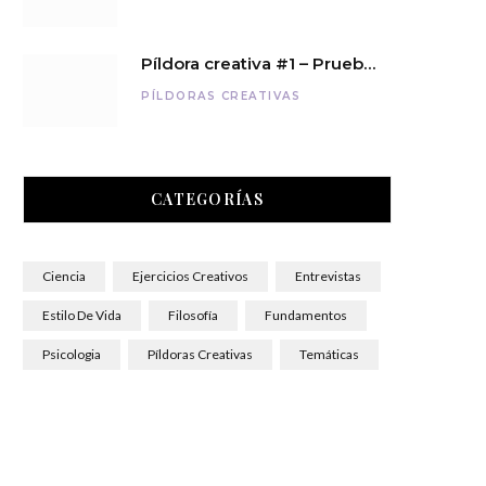
Píldora creativa #1 – Prueba nuevas experiencias
PÍLDORAS CREATIVAS
CATEGORÍAS
Ciencia
Ejercicios Creativos
Entrevistas
Estilo De Vida
Filosofía
Fundamentos
Psicologia
Píldoras Creativas
Temáticas