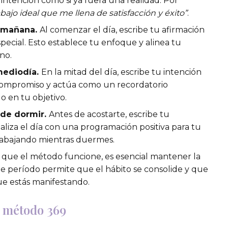
 intención como si ya fuera una realidad. Por
bajo ideal que me llena de satisfacción y éxito”
.
a mañana.
Al comenzar el día, escribe tu afirmación
pecial. Esto establece tu enfoque y alinea tu
no.
 mediodía.
En la mitad del día, escribe tu intención
el compromiso y actúa como un recordatorio
 en tu objetivo.
 de dormir.
Antes de acostarte, escribe tu
aliza el día con una programación positiva para tu
rabajando mientras duermes.
 que el método funcione, es esencial mantener la
ste período permite que el hábito se consolide y que
ue estás manifestando.
l método 369