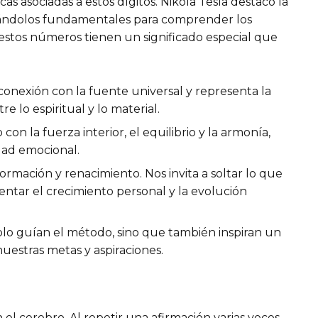
as asociadas a estos dígitos. Nikola Tesla destacó la
erándolos fundamentales para comprender los
 estos números tienen un significado especial que
conexión con la fuente universal y representa la
e lo espiritual y lo material.
con la fuerza interior, el equilibrio y la armonía,
idad emocional.
formación y renacimiento. Nos invita a soltar lo que
mentar el crecimiento personal y la evolución
olo guían el método, sino que también inspiran un
uestras metas y aspiraciones.
n el cerebro. Al repetir una afirmación varias veces