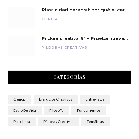
Plasticidad cerebral: por qué el cerebro nunca deja de aprender
CIENCIA
Píldora creativa #1 – Prueba nuevas experiencias
PÍLDORAS CREATIVAS
CATEGORÍAS
Ciencia
Ejercicios Creativos
Entrevistas
Estilo De Vida
Filosofía
Fundamentos
Psicologia
Píldoras Creativas
Temáticas