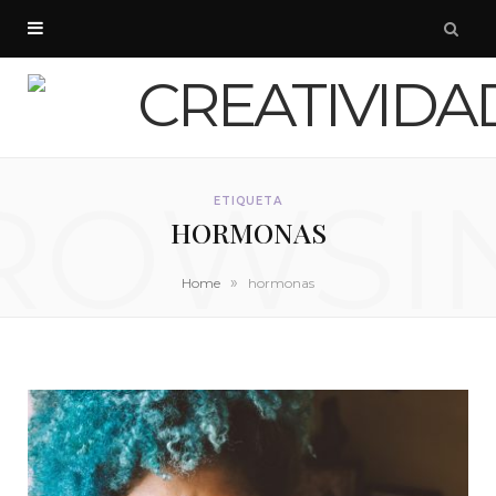
ROWSI
ETIQUETA
HORMONAS
»
Home
hormonas